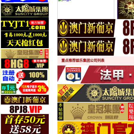
重点推荐娱乐集团公司列表